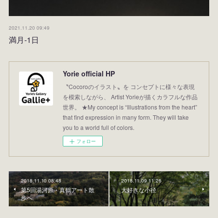
2021.11.20 09:49
満月-1日
Yorie official HP
〝Cocoroのイラスト〟を コンセプトに様々な表現
を模索しながら、 Artist Yorieが描くカラフルな作品
世界。 ★My concept is “Illustrations from the heart”
that find expression in many form. They will take
you to a world full of colors.
フォロー
2018.11.10 08:48
2018.11.09 11:26
第5回湯河原・真鶴アート散
大好きな小径
歩へ