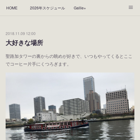
HOME
2026年スケジュール
Gallie+
Yorie's Gallery **Gallie+**
PROFILE
応援します！
2018.11.09 12:00
WORKS
CGArt作品って？
手描き作品って？
大好きな場所
“Kasane Style Art”って？
Yorie's Tapestry
Yorie's Goods
聖路加タワーの裏からの眺めが好きで、いつもやってくるとここ
でコーヒー片手にくつろぎます。
ショップ
作品のレンタルについて
2025年足跡
2024年 の足跡
2023*足跡
2022年の足あと
2021あしあと
2020年あしあと
2019年足あと
2018年あしあと