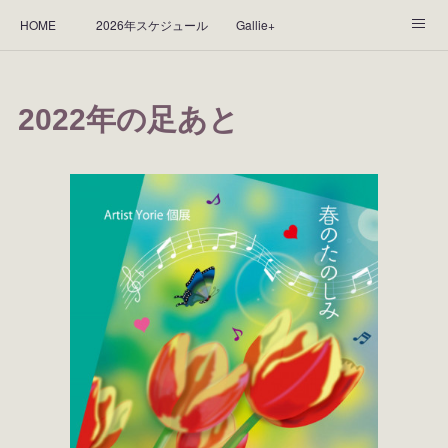
HOME
2026年スケジュール
Gallie+
Yorie's Gallery **Gallie+**
PROFILE
応援します！
2022年の足あと
WORKS
CGArt作品って？
手描き作品って？
“Kasane Style Art”って？
Yorie's Tapestry
Yorie's Goods
ショップ
作品のレンタルについて
2025年足跡
2024年 の足跡
2023*足跡
2022年の足あと
2021あしあと
2020年あしあと
2019年足あと
2018年あしあと