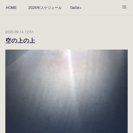
HOME
2026年スケジュール
Gallie+
Yorie's Gallery **Gallie+**
PROFILE
応援します！
2020.09.14 12:51
WORKS
CGArt作品って？
手描き作品って？
空の上の上
“Kasane Style Art”って？
Yorie's Tapestry
Yorie's Goods
ショップ
作品のレンタルについて
2025年足跡
2024年 の足跡
2023*足跡
2022年の足あと
2021あしあと
2020年あしあと
2019年足あと
2018年あしあと