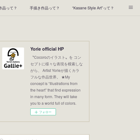
t作品って？
手描き作品って？
“Kasane Style Art”って？
2022年の足あと
2021あしあと
2020年あしあと
Yorie official HP
〝Cocoroのイラスト〟を コン
セプトに様々な表現を模索しな
がら、 Artist Yorieが描くカラ
フルな作品世界。 ★My
concept is “Illustrations from
the heart” that find expression
in many form. They will take
you to a world full of colors.
フォロー