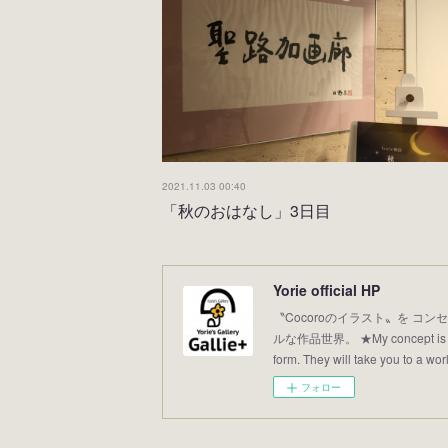
2021.11.03 00:40
「秋のおはなし」3日目
Yorie official HP
〝Cocoroのイラスト〟を コンセ
ルな作品世界。 ★My concept is “Illus
form. They will take you to a world
フォロー