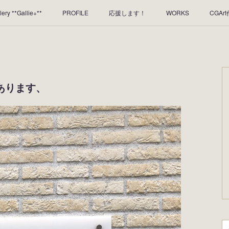
lery **Gallie+**
PROFILE
応援します！
WORKS
CGAr
のレンタルについて
2025年足跡
2024年 の足跡
2023*足跡
2019年足あと
2018年あしあと
ブあります、