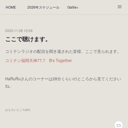
HOME
2026年スケジュール
Gallie+
Yorie's Gallery **Gallie+**
PROFILE
応援します！
2020.11.08 15:09
WORKS
CGArt作品って？
手描き作品って？
ここで聴けます。
“Kasane Style Art”って？
Yorie's Tapestry
Yorie's Goods
コミテンラジオの配信を聞き逃された皆様、ここで見られます。
コミテン福岡天神77.7 B's Together
ショップ
作品のレンタルについて
2025年足跡
2024年 の足跡
2023*足跡
2022年の足あと
HaRuRuさんのコーナーは28分くらいのところから見てください
ね。
2021あしあと
2020年あしあと
2019年足あと
2018年あしあと
おもろいところ
(
83
)