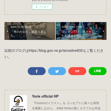
フォロー
2020.11.16 00:49
2020.11.08 12:52
「冬のかおり」始まりまし
コミテン77.7 出させてい
た。
ただきました。
以前のブログはhttps://blog.goo.ne.jp/tanosiine835もご覧くださ
い。
Yorie official HP
〝Cocoroのイラスト〟を コンセプトに様々な表現
を模索しながら、 Artist Yorieが描くカラフルな作品