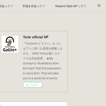
t作品って？
手描き作品って？
“Kasane Style Art”って？
2022年の足あと
2021あしあと
2020年あしあと
Yorie official HP
〝Cocoroのイラスト〟を コン
セプトに様々な表現を模索しな
がら、 Artist Yorieが描くカラ
フルな作品世界。 ★My
concept is “Illustrations from
the heart” that find expression
in many form. They will take
you to a world full of colors.
フォロー