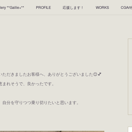
lery **Gallie+**
PROFILE
応援します！
WORKS
CGAr
のレンタルについて
2025年足跡
2024年 の足跡
2023*足跡
2019年足あと
2018年あしあと
ただきましたお客様へ、ありがとうございました😊💕
恵まれそうで、良かったです。
、自分を守りつつ乗り切りたいと思います。