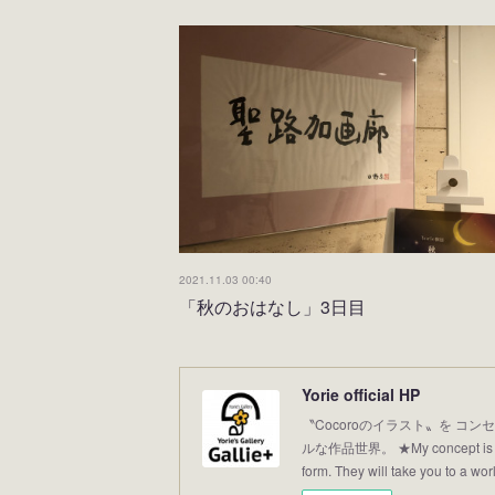
2021.11.03 00:40
「秋のおはなし」3日目
Yorie official HP
〝Cocoroのイラスト〟を コンセ
ルな作品世界。 ★My concept is “Illus
form. They will take you to a world