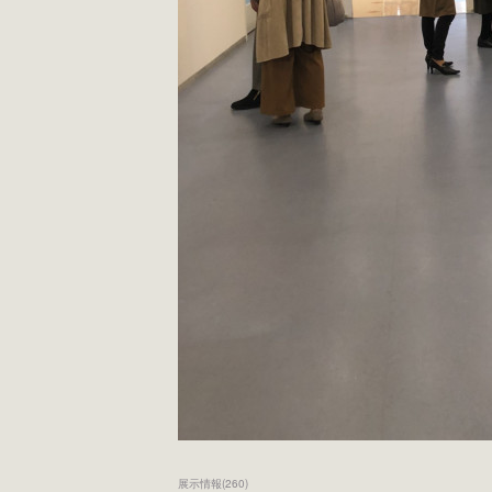
展示情報
(
260
)