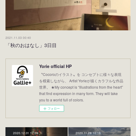
2021.11.03 00:40
「秋のおはなし」3日目
Yorie official HP
〝Cocoroのイラスト〟を コンセプトに様々な表現
を模索しながら、 Artist Yorieが描くカラフルな作品
世界。 ★My concept is “Illustrations from the heart”
that find expression in many form. They will take
you to a world full of colors.
フォロー
2020.12.01 17:09
2020.11.28 10:16