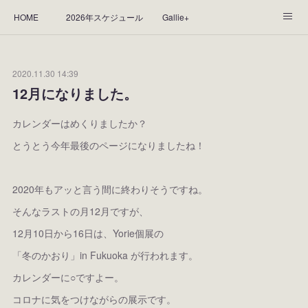
HOME
2026年スケジュール
Gallie+
Yorie's Gallery **Gallie+**
PROFILE
応援します！
2020.11.30 14:39
WORKS
CGArt作品って？
手描き作品って？
12月になりました。
“Kasane Style Art”って？
Yorie's Tapestry
Yorie's Goods
カレンダーはめくりましたか？
とうとう今年最後のページになりましたね！
ショップ
作品のレンタルについて
2025年足跡
2024年 の足跡
2023*足跡
2022年の足あと
2020年もアッと言う間に終わりそうですね。
そんなラストの月12月ですが、
2021あしあと
2020年あしあと
2019年足あと
12月10日から16日は、Yorie個展の
2018年あしあと
「冬のかおり」in Fukuoka が行われます。
カレンダーに○ですよー。
コロナに気をつけながらの展示です。