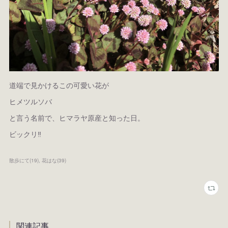
道端で見かけるこの可愛い花が
ヒメツルソバ
と言う名前で、ヒマラヤ原産と知った日。
ビックリ‼️
散歩にて
(
19
)
花はな
(
39
)
関連記事