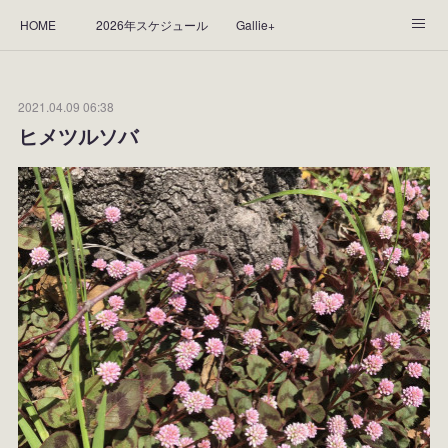
HOME
2026年スケジュール
Gallie+
Yorie's Gallery **Gallie+**
PROFILE
応援します！
2021.04.09 06:38
WORKS
CGArt作品って？
手描き作品って？
ヒメツルソバ
“Kasane Style Art”って？
Yorie's Tapestry
Yorie's Goods
ショップ
作品のレンタルについて
2025年足跡
2024年 の足跡
2023*足跡
2022年の足あと
2021あしあと
2020年あしあと
2019年足あと
2018年あしあと