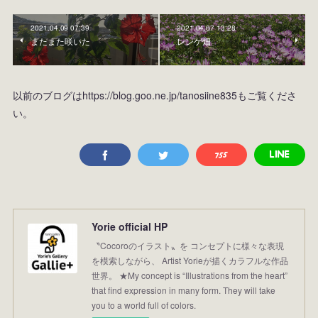
2021.04.09 07:39
2021.04.07 13:28
またまた咲いた
レンゲ畑
以前のブログはhttps://blog.goo.ne.jp/tanosiine835もご覧くださ
い。
Yorie official HP
〝Cocoroのイラスト〟を コンセプトに様々な表現
を模索しながら、 Artist Yorieが描くカラフルな作品
世界。 ★My concept is “Illustrations from the heart”
that find expression in many form. They will take
you to a world full of colors.