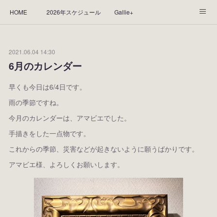
HOME
2026年スケジュール
Gallie+
Yorie's Gallery **Gallie+**
PROFILE
応援します！
2021.06.04 14:30
WORKS
CGArt作品って？
手描き作品って？
6月のカレンダー
“Kasane Style Art”って？
Yorie's Tapestry
Yorie's Goods
早くも今日は6/4日です。
雨の季節ですね。
ショップ
作品のレンタルについて
2025年足跡
今月のカレンダーは、アマビエでした。
2024年 の足跡
2023*足跡
2022年の足あと
手描きをした一点物です。
これからの季節、災害などが起きないように願うばかりです。
2021あしあと
2020年あしあと
2019年足あと
アマビエ様、よろしくお願いします。
2018年あしあと