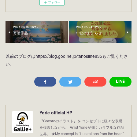
フォロー
2021.06.09 16:12
2021.05.24 12:27
寄贈作品
中止のお知らせ
以前のブログはhttps://blog.goo.ne.jp/tanosiine835もご覧くださ
い。
Yorie official HP
〝Cocoroのイラスト〟を コンセプトに様々な表現
を模索しながら、 Artist Yorieが描くカラフルな作品
世界。 ★My concept is “Illustrations from the heart”