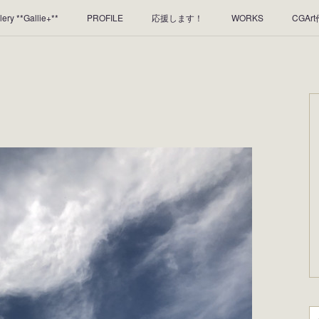
lery **Gallie+**
PROFILE
応援します！
WORKS
CGAr
のレンタルについて
2025年足跡
2024年 の足跡
2023*足跡
2019年足あと
2018年あしあと