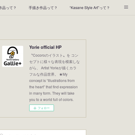
t作品って？
手描き作品って？
“Kasane Style Art”って？
2022年の足あと
2021あしあと
2020年あしあと
Yorie official HP
〝Cocoroのイラスト〟を コン
セプトに様々な表現を模索しな
がら、 Artist Yorieが描くカラ
フルな作品世界。 ★My
concept is “Illustrations from
the heart” that find expression
in many form. They will take
you to a world full of colors.
フォロー