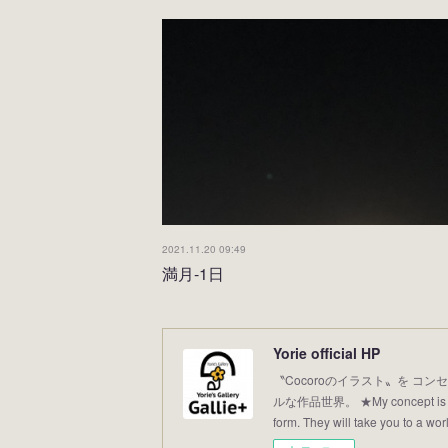
2021.11.20 09:49
満月-1日
Yorie official HP
〝Cocoroのイラスト〟を コンセ
ルな作品世界。 ★My concept is “Illus
form. They will take you to a world