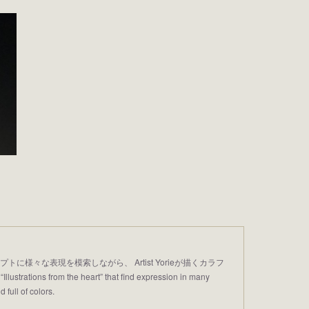
プトに様々な表現を模索しながら、 Artist Yorieが描くカラフ
trations from the heart” that find expression in many
 full of colors.