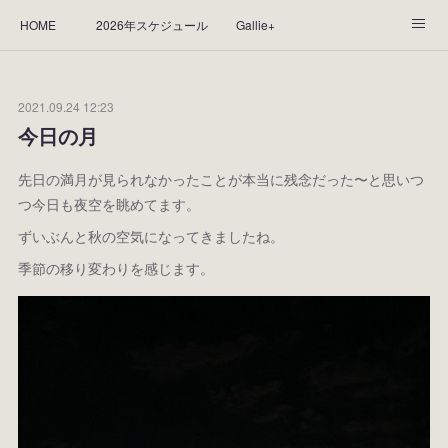
HOME
2026年スケジュール
Gallie+
Yorie's Gallery **Gallie+**
PROFILE
応援します！
2021.09.24 12:23
WORKS
CGArt作品って？
手描き作品って？
今日の月
“Kasane Style Art”って？
Yorie's Tapestry
Yorie's Goods
先日の満月が見られなかったことが本当に残念だった〜と思いつ
つ今日も夜空を眺めてます。
ショップ
作品のレンタルについて
2025年足跡
ずいぶんと秋の空気になってきましたね。
季節の移り変わりを感じます。
2024年 の足跡
2023*足跡
2022年の足あと
2021あしあと
2020年あしあと
2019年足あと
2018年あしあと