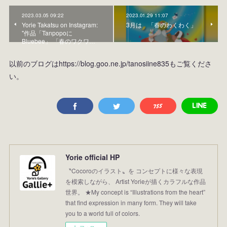
2023.03.05 09:22
2023.01.29 11:07
Yorie Takatsu on Instagram:
3月は 「春のわくわく」
"作品「Tanpopoに
Bluebee」 「春のワクワ…
以前のブログはhttps://blog.goo.ne.jp/tanosiine835もご覧くださ
い。
Yorie official HP
〝Cocoroのイラスト〟を コンセプトに様々な表現
を模索しながら、 Artist Yorieが描くカラフルな作品
世界。 ★My concept is “Illustrations from the heart”
that find expression in many form. They will take
you to a world full of colors.