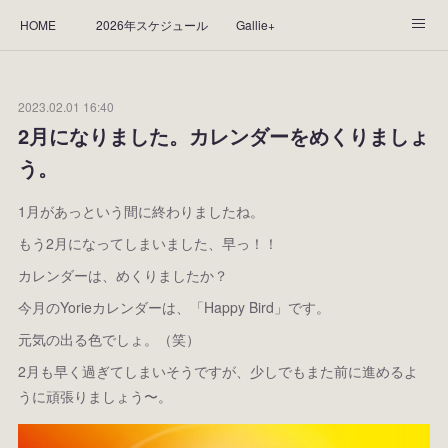
HOME
2026年スケジュール
Gallie+
Yorie's Gallery **Gallie+**
PROFILE
応援します！
2023.02.01 16:40
WORKS
CGArt作品って？
手描き作品って？
2月になりました。カレンダーをめくりましょ
う。
“Kasane Style Art”って？
Yorie's Tapestry
Yorie's Goods
1月があっという間に終わりましたね。
ショップ
作品のレンタルについて
2025年足跡
もう2月になってしまいました、早っ！！
2024年 の足跡
2023*足跡
2022年の足あと
カレンダーは、めくりましたか？
今月のYorieカレンダーは、「Happy Bird」です。
2021あしあと
2020年あしあと
2019年足あと
元気の出る色でしょ。（笑）
2018年あしあと
2月も早く過ぎてしまいそうですが、少しでもまた前に進めるよ
うに頑張りましょう〜。