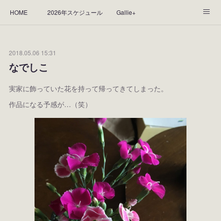
HOME
2026年スケジュール
Gallie+
Yorie's Gallery **Gallie+**
PROFILE
応援します！
2018.05.06 15:31
WORKS
CGArt作品って？
手描き作品って？
なでしこ
“Kasane Style Art”って？
Yorie's Tapestry
Yorie's Goods
実家に飾っていた花を持って帰ってきてしまった。
作品になる予感が…（笑）
ショップ
作品のレンタルについて
2025年足跡
2024年 の足跡
2023*足跡
2022年の足あと
2021あしあと
2020年あしあと
2019年足あと
2018年あしあと