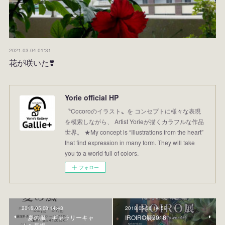
2021.03.04 01:31
花が咲いた❣️
Yorie official HP
〝Cocoroのイラスト〟を コンセプトに様々な表現
を模索しながら、 Artist Yorieが描くカラフルな作品
世界。 ★My concept is “Illustrations from the heart”
that find expression in many form. They will take
you to a world full of colors.
フォロー
2018.05.08 14:43
2018.05.06 14:59
「夏の風」ギャラリーキャ
IROIRO展2018