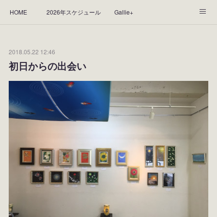
HOME
2026年スケジュール
Gallie+
Yorie's Gallery **Gallie+**
PROFILE
応援します！
2018.05.22 12:46
WORKS
CGArt作品って？
手描き作品って？
初日からの出会い
“Kasane Style Art”って？
Yorie's Tapestry
Yorie's Goods
ショップ
作品のレンタルについて
2025年足跡
2024年 の足跡
2023*足跡
2022年の足あと
2021あしあと
2020年あしあと
2019年足あと
2018年あしあと