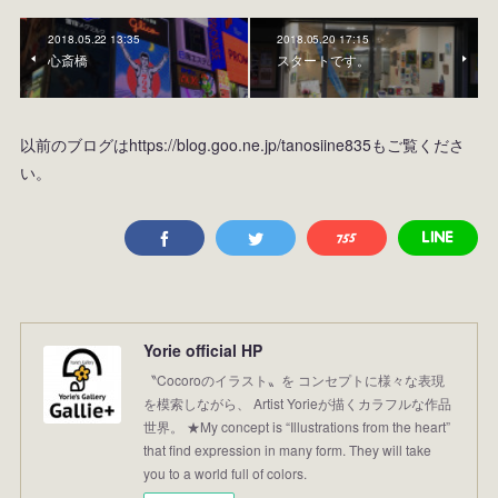
2018.05.22 13:35
2018.05.20 17:15
心斎橋
スタートです。
以前のブログはhttps://blog.goo.ne.jp/tanosiine835もご覧くださ
い。
Yorie official HP
〝Cocoroのイラスト〟を コンセプトに様々な表現
を模索しながら、 Artist Yorieが描くカラフルな作品
世界。 ★My concept is “Illustrations from the heart”
that find expression in many form. They will take
you to a world full of colors.