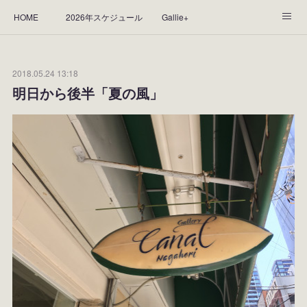
HOME
2026年スケジュール
Gallie+
Yorie's Gallery **Gallie+**
PROFILE
応援します！
2018.05.24 13:18
WORKS
CGArt作品って？
手描き作品って？
明日から後半「夏の風」
“Kasane Style Art”って？
Yorie's Tapestry
Yorie's Goods
ショップ
作品のレンタルについて
2025年足跡
2024年 の足跡
2023*足跡
2022年の足あと
2021あしあと
2020年あしあと
2019年足あと
2018年あしあと