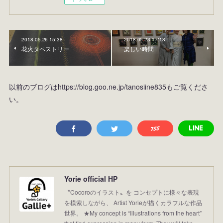
2018.05.26 15:38
2018.05.23 17:18
花火タペストリー
楽しい時間
以前のブログはhttps://blog.goo.ne.jp/tanosiine835もご覧くださ
い。
Yorie official HP
〝Cocoroのイラスト〟を コンセプトに様々な表現
を模索しながら、 Artist Yorieが描くカラフルな作品
世界。 ★My concept is “Illustrations from the heart”