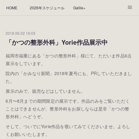
HOME
2026年スケジュール
Gallie+
Yorie's Gallery **Gallie+**
PROFILE
応援します！
2018.06.02 16:03
WORKS
CGArt作品って？
手描き作品って？
「かつの整形外科」Yorie作品展示中
“Kasane Style Art”って？
Yorie's Tapestry
Yorie's Goods
福岡市福重にある「かつの整形外科」様にて、ただいま作品6点
展示をしています。
ショップ
作品のレンタルについて
2025年足跡
院内の「かみなり新聞」2018年夏号にも、PRしていただきまし
た。
2024年 の足跡
2023*足跡
2022年の足あと
展示のみで、販売などはしていません。
2021あしあと
2020年あしあと
2019年足あと
6月〜8月までの期間限定の展示です。作品のみをご覧いただく
ことはできませんが、整形外科をお探しならば是非「かつの整
2018年あしあと
形外科」へどうぞ。
そして、ついでにYorie作品を覗いてみてくださいませ。よろし
くお願いいたします。