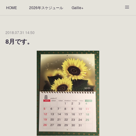
HOME
2026年スケジュール
Gallie+
Yorie's Gallery **Gallie+**
PROFILE
応援します！
2018.07.31 14:50
WORKS
CGArt作品って？
手描き作品って？
8月です。
“Kasane Style Art”って？
Yorie's Tapestry
Yorie's Goods
ショップ
作品のレンタルについて
2025年足跡
2024年 の足跡
2023*足跡
2022年の足あと
2021あしあと
2020年あしあと
2019年足あと
2018年あしあと