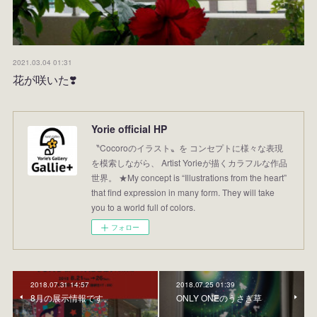
2021.03.04 01:31
花が咲いた❣️
Yorie official HP
〝Cocoroのイラスト〟を コンセプトに様々な表現
を模索しながら、 Artist Yorieが描くカラフルな作品
世界。 ★My concept is “Illustrations from the heart”
that find expression in many form. They will take
you to a world full of colors.
フォロー
2018.07.31 14:57
2018.07.25 01:39
8月の展示情報です。
ONLY ONEのうさぎ草