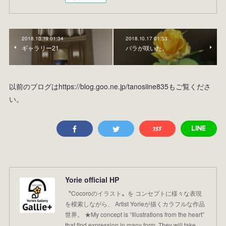
2018.10.19 01:34
2018.10.17 01:53
ギャラリー21
バラが咲いた。
以前のブログはhttps://blog.goo.ne.jp/tanosiine835もご覧くださ
い。
Yorie official HP
〝Cocoroのイラスト〟を コンセプトに様々な表現
を模索しながら、 Artist Yorieが描くカラフルな作品
世界。 ★My concept is “Illustrations from the heart”
that find expression in many form. They will take