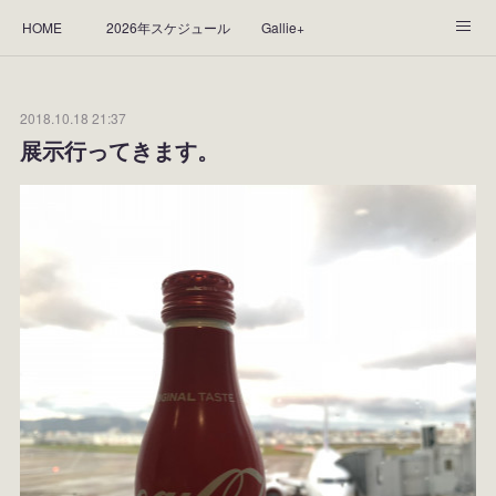
HOME
2026年スケジュール
Gallie+
Yorie's Gallery **Gallie+**
PROFILE
応援します！
2018.10.18 21:37
WORKS
CGArt作品って？
手描き作品って？
展示行ってきます。
“Kasane Style Art”って？
Yorie's Tapestry
Yorie's Goods
ショップ
作品のレンタルについて
2025年足跡
2024年 の足跡
2023*足跡
2022年の足あと
2021あしあと
2020年あしあと
2019年足あと
2018年あしあと