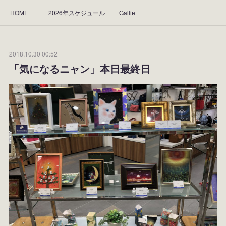
HOME
2026年スケジュール
Gallie+
Yorie's Gallery **Gallie+**
PROFILE
応援します！
2018.10.30 00:52
WORKS
CGArt作品って？
手描き作品って？
「気になるニャン」本日最終日
“Kasane Style Art”って？
Yorie's Tapestry
Yorie's Goods
ショップ
作品のレンタルについて
2025年足跡
2024年 の足跡
2023*足跡
2022年の足あと
2021あしあと
2020年あしあと
2019年足あと
2018年あしあと