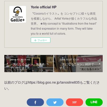
Yorie official HP
〝Cocoroのイラスト〟を コンセプトに様々な表現
を模索しながら、 Artist Yorieが描くカラフルな作品
世界。 ★My concept is “Illustrations from the heart”
that find expression in many form. They will take
you to a world full of colors.
フォロー
2018.10.30 14:45
2018.10.27 13:01
「気になるニャン」無事終
「気になるニャン」好評で
了いたしました。
す。
以前のブログはhttps://blog.goo.ne.jp/tanosiine835もご覧くださ
い。