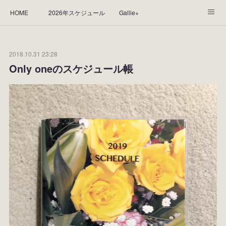
HOME
2026年スケジュール
Gallie+
Yorie's Gallery **Gallie+**
PROFILE
応援します！
2018.10.31 23:28
WORKS
CGArt作品って？
手描き作品って？
Only oneのスケジュール帳
“Kasane Style Art”って？
Yorie's Tapestry
Yorie's Goods
ショップ
作品のレンタルについて
2025年足跡
2024年 の足跡
2023*足跡
2022年の足あと
2021あしあと
2020年あしあと
2019年足あと
2018年あしあと