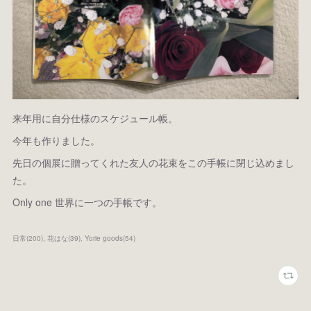
来年用に自分仕様のスケジュール帳。
今年も作りました。
先日の個展に贈ってくれた友人の花束をこの手帳に閉じ込めまし
た。
Only one 世界に一つの手帳です。
日常
(
200
)
花はな
(
39
)
Yorie goods
(
54
)