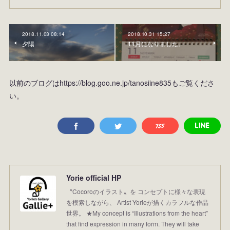
2018.11.03 08:14
2018.10.31 15:27
夕陽
11月になりました。
以前のブログはhttps://blog.goo.ne.jp/tanosiine835もご覧くださ
い。
Yorie official HP
〝Cocoroのイラスト〟を コンセプトに様々な表現
を模索しながら、 Artist Yorieが描くカラフルな作品
世界。 ★My concept is “Illustrations from the heart”
that find expression in many form. They will take