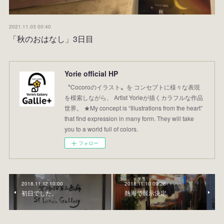
2021.11.03 00:40
「秋のおはなし」3日目
Yorie official HP
〝Cocoroのイラスト〟を コンセプトに様々な表現
を模索しながら、 Artist Yorieが描くカラフルな作品
世界。 ★My concept is “Illustrations from the heart”
that find expression in many form. They will take
you to a world full of colors.
フォロー
2018.11.12 10:00
2018.11.10 09:28
初日でした。
熱海で展示決定