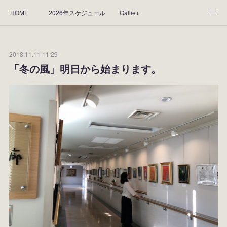
HOME
2026年スケジュール
Gallie+
Yorie's Gallery **Gallie+**
PROFILE
応援します！
2018.11.11 11:29
WORKS
CGArt作品って？
手描き作品って？
「冬の風」明日から始まります。
“Kasane Style Art”って？
Yorie's Tapestry
Yorie's Goods
ショップ
作品のレンタルについて
2025年足跡
2024年 の足跡
2023*足跡
2022年の足あと
2021あしあと
2020年あしあと
2019年足あと
2018年あしあと