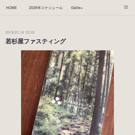
HOME
2026年スケジュール
Gallie+
Yorie's Gallery **Gallie+**
PROFILE
応援します！
2019.01.14 10:16
WORKS
CGArt作品って？
手描き作品って？
若杉屋ファスティング
“Kasane Style Art”って？
Yorie's Tapestry
Yorie's Goods
ショップ
作品のレンタルについて
2025年足跡
2024年 の足跡
2023*足跡
2022年の足あと
2021あしあと
2020年あしあと
2019年足あと
2018年あしあと