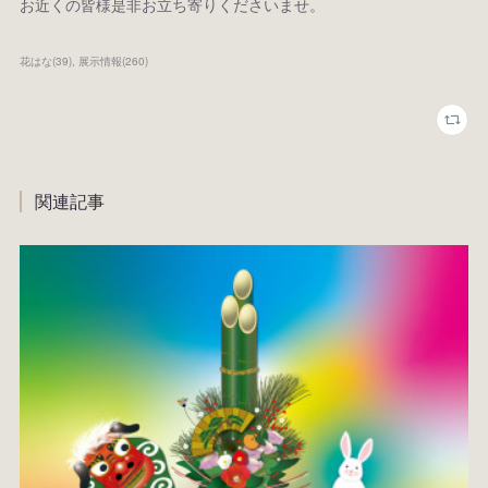
お近くの皆様是非お立ち寄りくださいませ。
花はな
(
39
)
展示情報
(
260
)
関連記事