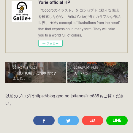
Yorie official HP
〝Cocoroのイラスト〟を コンセプトに様々な表現
を模索しながら、 Artist Yorieが描くカラフルな作品
世界。 ★My concept is “Illustrations from the heart”
that find expression in many form. They will take
you to a world full of colors.
フォロー
2019.07.18 13:21
2019.07.07 15:51
「IROIRO展」会場準備でき
ガーベラ
ました。
以前のブログはhttps://blog.goo.ne.jp/tanosiine835もご覧くださ
い。