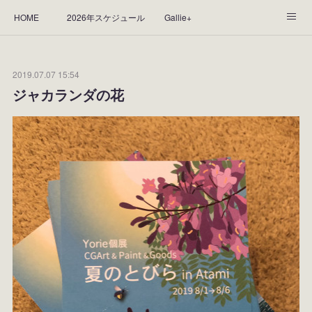
HOME
2026年スケジュール
Gallie+
Yorie's Gallery **Gallie+**
PROFILE
応援します！
2019.07.07 15:54
WORKS
CGArt作品って？
手描き作品って？
ジャカランダの花
“Kasane Style Art”って？
Yorie's Tapestry
Yorie's Goods
ショップ
作品のレンタルについて
2025年足跡
2024年 の足跡
2023*足跡
2022年の足あと
2021あしあと
2020年あしあと
2019年足あと
2018年あしあと