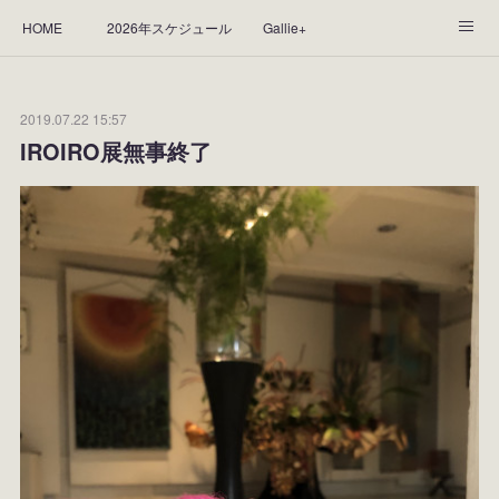
HOME
2026年スケジュール
Gallie+
Yorie's Gallery **Gallie+**
PROFILE
応援します！
2019.07.22 15:57
WORKS
CGArt作品って？
手描き作品って？
IROIRO展無事終了
“Kasane Style Art”って？
Yorie's Tapestry
Yorie's Goods
ショップ
作品のレンタルについて
2025年足跡
2024年 の足跡
2023*足跡
2022年の足あと
2021あしあと
2020年あしあと
2019年足あと
2018年あしあと