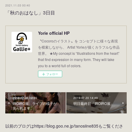
2021.11.03 00:40
「秋のおはなし」3日目
Yorie official HP
〝Cocoroのイラスト〟を コンセプトに様々な表現
を模索しながら、 Artist Yorieが描くカラフルな作品
世界。 ★My concept is “Illustrations from the heart”
that find expression in many form. They will take
you to a world full of colors.
フォロー
2019.07.23 12:20
2019.07.20 14:49
IROIRO展 ライブの様子が
明日最終日「IROIRO展」
見られます。
以前のブログはhttps://blog.goo.ne.jp/tanosiine835もご覧くださ