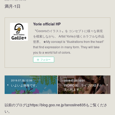
満月-1日
Yorie official HP
〝Cocoroのイラスト〟を コンセプトに様々な表現
を模索しながら、 Artist Yorieが描くカラフルな作品
世界。 ★My concept is “Illustrations from the heart”
that find expression in many form. They will take
you to a world full of colors.
フォロー
2019.07.29 12:06
2019.07.23 12:20
いよいよ熱海です。
IROIRO展 ライブの様子が
見られます。
以前のブログはhttps://blog.goo.ne.jp/tanosiine835もご覧くださ
い。