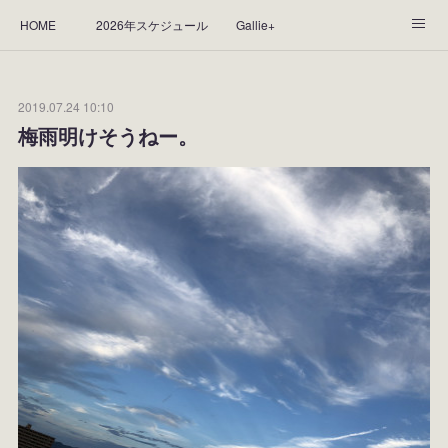
HOME
2026年スケジュール
Gallie+
Yorie's Gallery **Gallie+**
PROFILE
応援します！
2019.07.24 10:10
WORKS
CGArt作品って？
手描き作品って？
梅雨明けそうねー。
“Kasane Style Art”って？
Yorie's Tapestry
Yorie's Goods
ショップ
作品のレンタルについて
2025年足跡
2024年 の足跡
2023*足跡
2022年の足あと
2021あしあと
2020年あしあと
2019年足あと
2018年あしあと