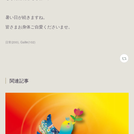
暑い日が続きますね。
皆さまお身体ご自愛くださいませ。
日常
(
200
)
Gallie
(
102
)
関連記事