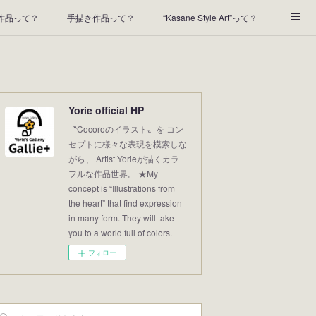
t作品って？
手描き作品って？
“Kasane Style Art”って？
2022年の足あと
2021あしあと
2020年あしあと
Yorie official HP
〝Cocoroのイラスト〟を コン
セプトに様々な表現を模索しな
がら、 Artist Yorieが描くカラ
フルな作品世界。 ★My
concept is “Illustrations from
the heart” that find expression
in many form. They will take
you to a world full of colors.
フォロー