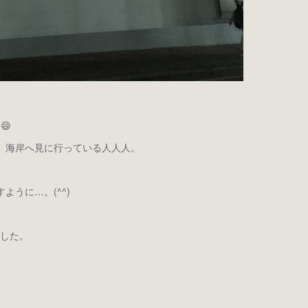
😄
。海岸へ見に行っている人人人。
うに…。(^^)
ました。