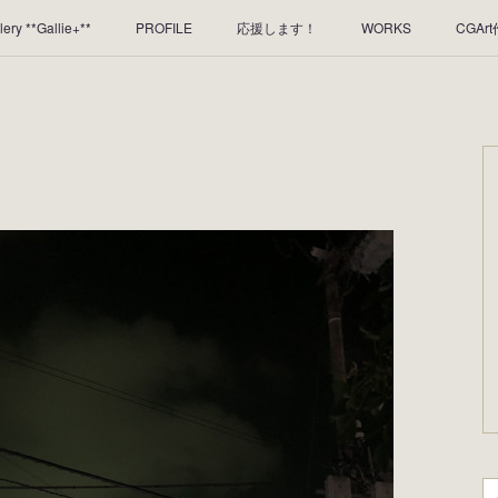
lery **Gallie+**
PROFILE
応援します！
WORKS
CGAr
のレンタルについて
2025年足跡
2024年 の足跡
2023*足跡
2019年足あと
2018年あしあと