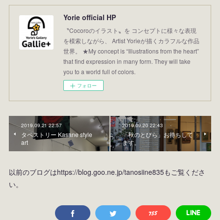
Yorie official HP
〝Cocoroのイラスト〟を コンセプトに様々な表現
を模索しながら、 Artist Yorieが描くカラフルな作品
世界。 ★My concept is “Illustrations from the heart”
that find expression in many form. They will take
you to a world full of colors.
フォロー
2019.09.21 22:57
2019.09.20 22:43
タペストリー Kasane style
「秋のとびら」お待ちして
art
ます。
以前のブログはhttps://blog.goo.ne.jp/tanosiine835もご覧くださ
い。