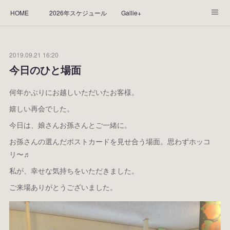
HOME
2026年スケジュール
Gallie+
Yorie's Gallery **Gallie+**
PROFILE
応援します！
2019.09.21 16:20
WORKS
CGArt作品って？
手描き作品って？
今日のひと場面
“Kasane Style Art”って？
Yorie's Tapestry
Yorie's Goods
何年かぶりにお越しいただいたお客様。
嬉しい再会でした。
ショップ
作品のレンタルについて
2025年足跡
今日は、娘さんお孫さんとご一緒に。
2024年 の足跡
2023*足跡
2022年の足あと
お孫さんの選んだポストカードを見せ合う場面。思わずホッコ
リ〜♬
2021あしあと
2020年あしあと
2019年足あと
私が、幸せな気持ちをいただきました。
ご来場ありがとうございました。
2018年あしあと