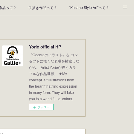
t作品って？
手描き作品って？
“Kasane Style Art”って？
2022年の足あと
2021あしあと
2020年あしあと
Yorie official HP
〝Cocoroのイラスト〟を コン
セプトに様々な表現を模索しな
がら、 Artist Yorieが描くカラ
フルな作品世界。 ★My
concept is “Illustrations from
the heart” that find expression
in many form. They will take
you to a world full of colors.
フォロー