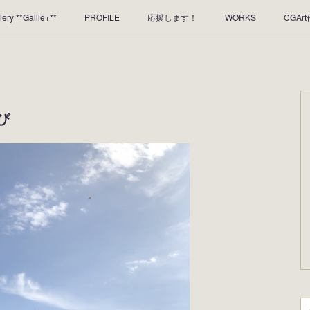
lery **Gallie+**
PROFILE
応援します！
WORKS
CGAr
のレンタルについて
2025年足跡
2024年 の足跡
2023*足跡
2019年足あと
2018年あしあと
び