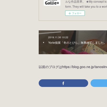
ルな作品世界。 ★My concept is “Illus
form. They will take you to a world
フォロー
2019.11.30 10:22
Yorie個展「冬のとびら」無事終了しました。
以前のブログはhttps://blog.goo.ne.jp/tan