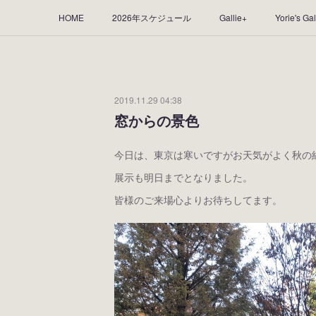
HOME
2026年スケジュール
Gallie+
Yorie's Gal
Yorie's Tapestry
Yorie's Goods
ショップ
作品
2019.11.29 04:38
窓からの景色
今日は、東京は寒いですがお天気がよく秋の
展示も明日までとなりました。
皆様のご来場心よりお待ちしてます。