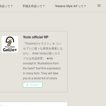
t作品って？
手描き作品って？
“Kasane Style Art”って？
2022年の足あと
2021あしあと
2020年あしあと
Yorie official HP
〝Cocoroのイラスト〟を コン
セプトに様々な表現を模索しな
がら、 Artist Yorieが描くカラ
フルな作品世界。 ★My
concept is “Illustrations from
the heart” that find expression
in many form. They will take
you to a world full of colors.
フォロー