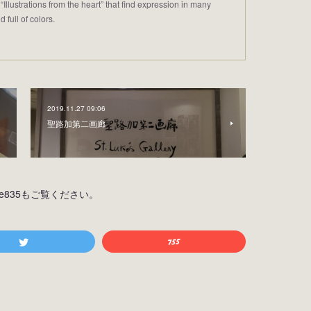
trations from the heart” that find expression in many
 full of colors.
2019.11.27 09:06
聖路加第二画廊
osiine835もご覧ください。