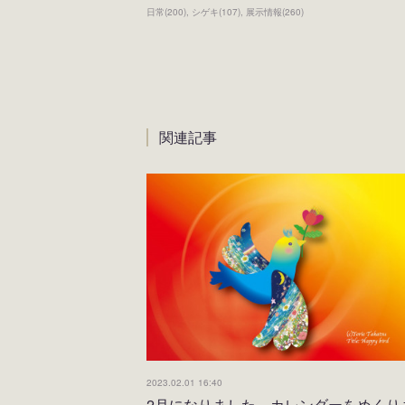
日常
(
200
)
シゲキ
(
107
)
展示情報
(
260
)
関連記事
2023.02.01 16:40
2月になりました。カレンダーをめくり