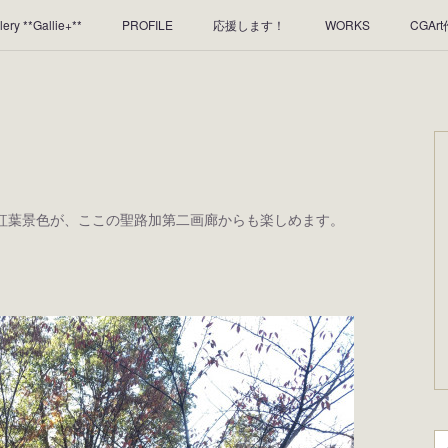
lery **Gallie+**
PROFILE
応援します！
WORKS
CGAr
のレンタルについて
2025年足跡
2024年 の足跡
2023*足跡
2019年足あと
2018年あしあと
紅葉景色が、ここの聖路加第二画廊からも楽しめます。