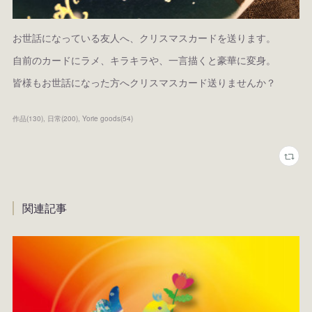
お世話になっている友人へ、クリスマスカードを送ります。
自前のカードにラメ、キラキラや、一言描くと豪華に変身。
皆様もお世話になった方へクリスマスカード送りませんか？
作品
(
130
)
日常
(
200
)
Yorie goods
(
54
)
関連記事