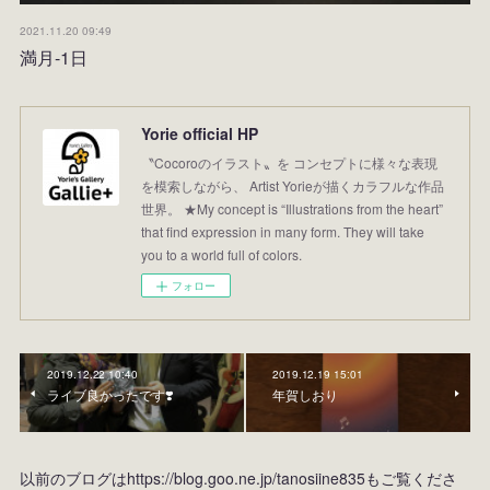
2021.11.20 09:49
満月-1日
Yorie official HP
〝Cocoroのイラスト〟を コンセプトに様々な表現
を模索しながら、 Artist Yorieが描くカラフルな作品
世界。 ★My concept is “Illustrations from the heart”
that find expression in many form. They will take
you to a world full of colors.
フォロー
2019.12.22 10:40
2019.12.19 15:01
ライブ良かったです❣️
年賀しおり
以前のブログはhttps://blog.goo.ne.jp/tanosiine835もご覧くださ