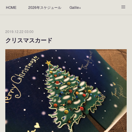
HOME
2026年スケジュール
Gallie+
Yorie's Gallery **Gallie+**
PROFILE
応援します！
2019.12.22 03:00
WORKS
CGArt作品って？
手描き作品って？
クリスマスカード
“Kasane Style Art”って？
Yorie's Tapestry
Yorie's Goods
ショップ
作品のレンタルについて
2025年足跡
2024年 の足跡
2023*足跡
2022年の足あと
2021あしあと
2020年あしあと
2019年足あと
2018年あしあと