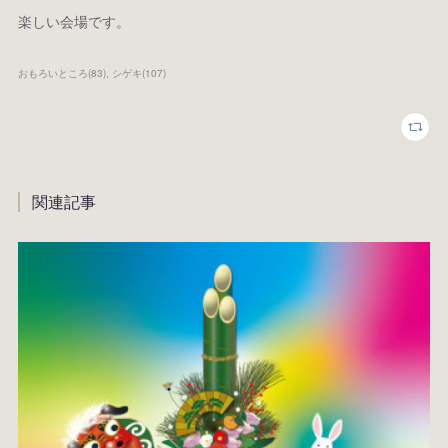
楽しい会場です。
おもろいところ
(
83
)
シゲキ
(
107
)
関連記事