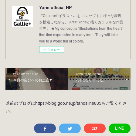
Yorie official HP
〝Cocoroのイラスト〟を コンセプトに様々な表現
を模索しながら、 Artist Yorieが描くカラフルな作品
世界。 ★My concept is “Illustrations from the heart”
that find expression in many form. They will take
you to a world full of colors.
フォロー
2020.02.02 10:20
2020.02.01 06:39
今日の自分へのお土産❣️
2月になりました。
以前のブログはhttps://blog.goo.ne.jp/tanosiine835もご覧くださ
い。