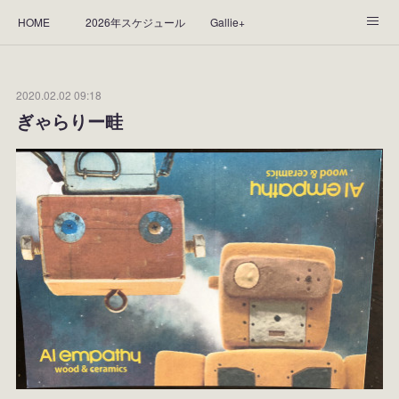
HOME
2026年スケジュール
Gallie+
Yorie's Gallery **Gallie+**
PROFILE
応援します！
2020.02.02 09:18
WORKS
CGArt作品って？
手描き作品って？
ぎゃらりー畦
“Kasane Style Art”って？
Yorie's Tapestry
Yorie's Goods
ショップ
作品のレンタルについて
2025年足跡
2024年 の足跡
2023*足跡
2022年の足あと
2021あしあと
2020年あしあと
2019年足あと
2018年あしあと