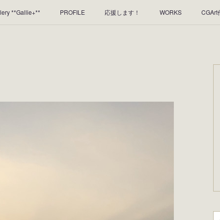
lery **Gallie+**
PROFILE
応援します！
WORKS
CGAr
のレンタルについて
2025年足跡
2024年 の足跡
2023*足跡
2019年足あと
2018年あしあと