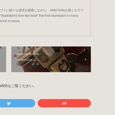
プトに様々な表現を模索しながら、 Artist Yorieが描くカラフ
trations from the heart” that find expression in many
 full of colors.
2020.02.02 10:56
今日のロボン
osiine835もご覧ください。