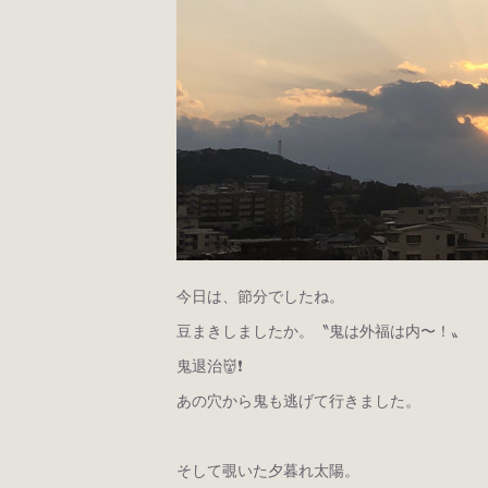
今日は、節分でしたね。
豆まきしましたか。〝鬼は外福は内〜！〟
鬼退治👹❗️
あの穴から鬼も逃げて行きました。
そして覗いた夕暮れ太陽。