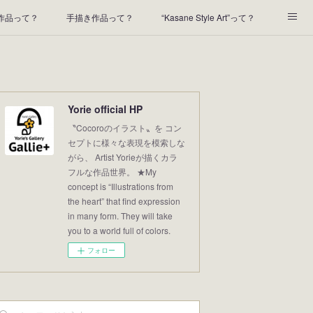
t作品って？
手描き作品って？
“Kasane Style Art”って？
2022年の足あと
2021あしあと
2020年あしあと
Yorie official HP
〝Cocoroのイラスト〟を コン
セプトに様々な表現を模索しな
がら、 Artist Yorieが描くカラ
フルな作品世界。 ★My
concept is “Illustrations from
the heart” that find expression
in many form. They will take
you to a world full of colors.
フォロー