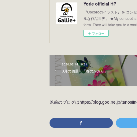
Yorie official HP
〝Cocoroのイラスト〟を コンセ
ルな作品世界。 ★My concept is “Illus
form. They will take you to a world
フォロー
2020.02.14 16:24
3月の個展 「春のかおり」
以前のブログはhttps://blog.goo.ne.jp/tan