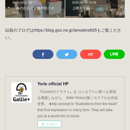
2020.03.21 02:11
2020.03.19 12:08
「春のかおり」後半戦スタ
上映タイム
ート！
以前のブログはhttps://blog.goo.ne.jp/tanosiine835もご覧くださ
い。
Yorie official HP
〝Cocoroのイラスト〟を コンセプトに様々な表現
を模索しながら、 Artist Yorieが描くカラフルな作品
世界。 ★My concept is “Illustrations from the heart”
that find expression in many form. They will take
you to a world full of colors.
フォロー