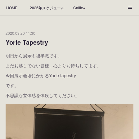
HOME
2026年スケジュール
Gallie+
Yorie's Gallery **Gallie+**
PROFILE
応援します！
2020.03.20 11:30
WORKS
CGArt作品って？
手描き作品って？
Yorie Tapestry
“Kasane Style Art”って？
Yorie's Tapestry
Yorie's Goods
明日から展示も後半戦です。
まだお越しでない皆様、心よりお待ちしてます。
ショップ
作品のレンタルについて
2025年足跡
今回展示会場にかかるYorie tapestry
2024年 の足跡
2023*足跡
2022年の足あと
です。
不思議な立体感を体験してください。
2021あしあと
2020年あしあと
2019年足あと
2018年あしあと