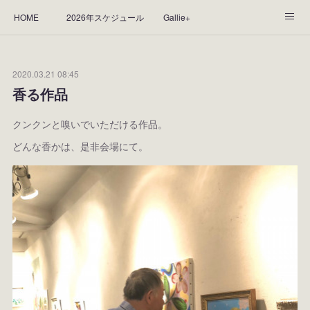
HOME
2026年スケジュール
Gallie+
Yorie's Gallery **Gallie+**
PROFILE
応援します！
2020.03.21 08:45
WORKS
CGArt作品って？
手描き作品って？
香る作品
“Kasane Style Art”って？
Yorie's Tapestry
Yorie's Goods
クンクンと嗅いでいただける作品。
どんな香かは、是非会場にて。
ショップ
作品のレンタルについて
2025年足跡
2024年 の足跡
2023*足跡
2022年の足あと
2021あしあと
2020年あしあと
2019年足あと
2018年あしあと