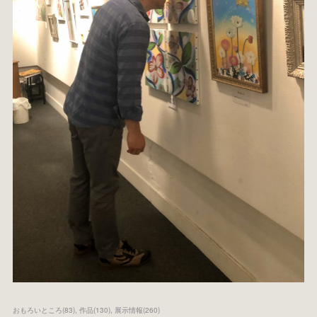
おもろいところ
(
83
)
作品
(
130
)
展示情報
(
260
)