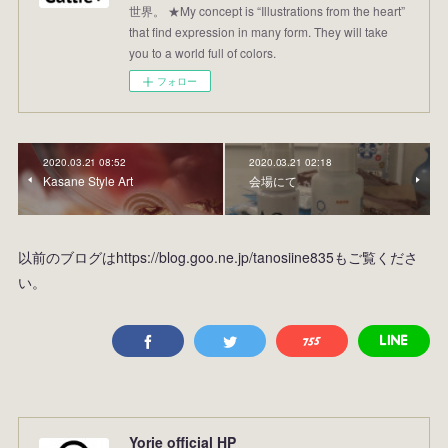
世界。 ★My concept is “Illustrations from the heart”
that find expression in many form. They will take
you to a world full of colors.
フォロー
2020.03.21 08:52
2020.03.21 02:18
Kasane Style Art
会場にて
以前のブログはhttps://blog.goo.ne.jp/tanosiine835もご覧くださ
い。
Yorie official HP