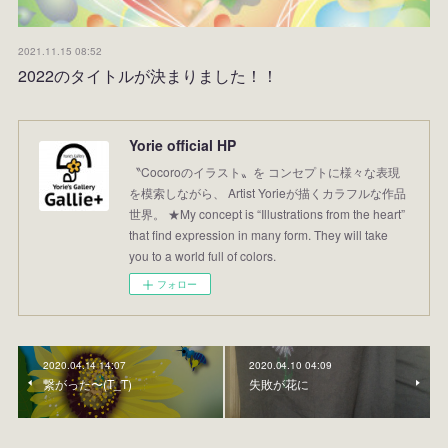
2021.11.15 08:52
2022のタイトルが決まりました！！
Yorie official HP
〝Cocoroのイラスト〟を コンセプトに様々な表現
を模索しながら、 Artist Yorieが描くカラフルな作品
世界。 ★My concept is “Illustrations from the heart”
that find expression in many form. They will take
you to a world full of colors.
フォロー
2020.04.14 14:07
2020.04.10 04:09
繋がった〜(T_T)
失敗が花に