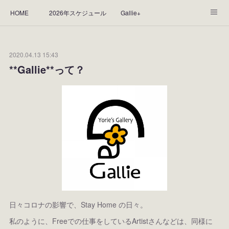
HOME
2026年スケジュール
Gallie+
Yorie's Gallery **Gallie+**
PROFILE
応援します！
2020.04.13 15:43
WORKS
CGArt作品って？
手描き作品って？
**Gallie**って？
“Kasane Style Art”って？
Yorie's Tapestry
Yorie's Goods
ショップ
作品のレンタルについて
2025年足跡
2024年 の足跡
2023*足跡
2022年の足あと
2021あしあと
2020年あしあと
2019年足あと
2018年あしあと
日々コロナの影響で、Stay Home の日々。
私のように、Freeでの仕事をしているArtistさんなどは、同様に