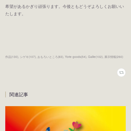
希望があるかぎり頑張ります。今後ともどうぞよろしくお願いい
たします。
作品
(
130
)
シゲキ
(
107
)
おもろいところ
(
83
)
Yorie goods
(
54
)
Gallie
(
102
)
展示情報
(
260
)
関連記事