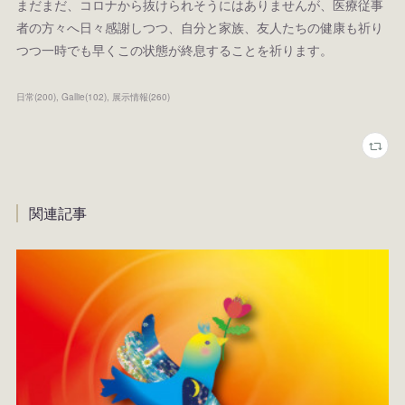
まだまだ、コロナから抜けられそうにはありませんが、医療従事
者の方々へ日々感謝しつつ、自分と家族、友人たちの健康も祈り
つつ一時でも早くこの状態が終息することを祈ります。
日常
(
200
)
Gallie
(
102
)
展示情報
(
260
)
関連記事