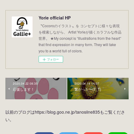
Yorie official HP
〝Cocoroのイラスト〟を コンセプトに様々な表現
を模索しながら、 Artist Yorieが描くカラフルな作品
世界。 ★My concept is “Illustrations from the heart”
that find expression in many form. They will take
you to a world full of colors.
フォロー
2020.04.22 08:35
2020.04.14 14:07
応援します！
繋がった〜(T_T)
以前のブログはhttps://blog.goo.ne.jp/tanosiine835もご覧くださ
い。