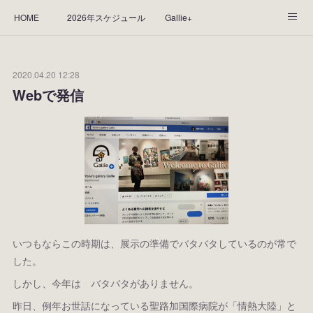
HOME
2026年スケジュール
Gallie+
Yorie's Gallery **Gallie+**
PROFILE
応援します！
2020.04.20 12:28
WORKS
CGArt作品って？
手描き作品って？
Webで発信
“Kasane Style Art”って？
Yorie's Tapestry
Yorie's Goods
ショップ
作品のレンタルについて
2025年足跡
2024年 の足跡
2023*足跡
2022年の足あと
2021あしあと
2020年あしあと
2019年足あと
いつもならこの時期は、展示の準備でバタバタしているのが常で
2018年あしあと
した。
しかし、今年は バタバタがありません。
昨日、例年お世話になっている聖路加国際病院が「情熱大陸」と