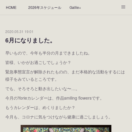
HOME
2026年スケジュール
Gallie+
Yorie's Gallery **Gallie+**
PROFILE
応援します！
2020.05.31 19:01
WORKS
CGArt作品って？
手描き作品って？
6月になりました。
“Kasane Style Art”って？
Yorie's Tapestry
Yorie's Goods
早いもので、今年も半分の月まできましたね。
皆様、いかがお過ごしでしょうか？
ショップ
作品のレンタルについて
2025年足跡
緊急事態宣言が解除されたものの、まだ本格的な活動をするには
様子をみているところです。
2024年 の足跡
2023*足跡
2022年の足あと
でも、そろそろと動き出したいな〜…。
2021あしあと
2020年あしあと
2019年足あと
今月のYorieカレンダーは、作品smiling flowersです。
もうカレンダーは、めくりましたか？
2018年あしあと
今月も、コロナに気をつけながら健康に過ごしましょう。