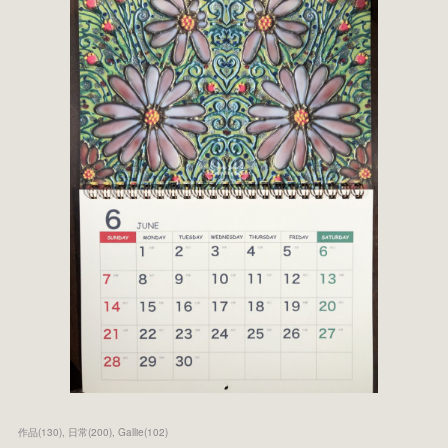
作品
(
130
)
日常
(
200
)
Gallie
(
102
)