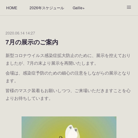
HOME
2026年スケジュール
Gallie+
Yorie's Gallery **Gallie+**
PROFILE
応援します！
2020.06.14 14:27
WORKS
CGArt作品って？
手描き作品って？
7月の展示のご案内
“Kasane Style Art”って？
Yorie's Tapestry
Yorie's Goods
新型コロナウイルス感染症拡大防止のために、展示を控えており
ましたが、7月の末より展示を再開いたします。
ショップ
作品のレンタルについて
2025年足跡
会場は、感染症予防のための細心の注意をしながらの展示となり
ます。
2024年 の足跡
2023*足跡
2022年の足あと
皆様のマスク装着もお願いしつつ、ご来場いただきますことを心
よりお待ちしています。
2021あしあと
2020年あしあと
2019年足あと
2018年あしあと