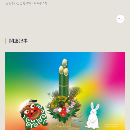
おもろいところ
(
83
)
Gallie
(
102
)
関連記事