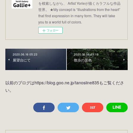
を模索しながら、 Artist Yorieが描くカラフルな作品
世界。 ★My concept is “Illustrations from the heart”
that find expression in many form. They will take
you to a world full of colors.
フォロー
2020.06.16 05:23
2020.06.08 03:16
展望台にて
散歩の景色
以前のブログはhttps://blog.goo.ne.jp/tanosiine835もご覧くださ
い。