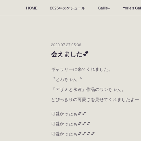
HOME
2026年スケジュール
Gallie+
Yorie's Gal
Yorie's Tapestry
Yorie's Goods
ショップ
作品
2020.07.27 05:36
会えました💕
ギャラリーに来てくれました。
〝とわちゃん〝
「アザミと永遠」作品のワンちゃん。
とびっきりの可愛さを見せてくれましたよー
可愛かったぁ💕💕
可愛かったぁ💕💕💕
可愛かったぁ💕💕💕💕