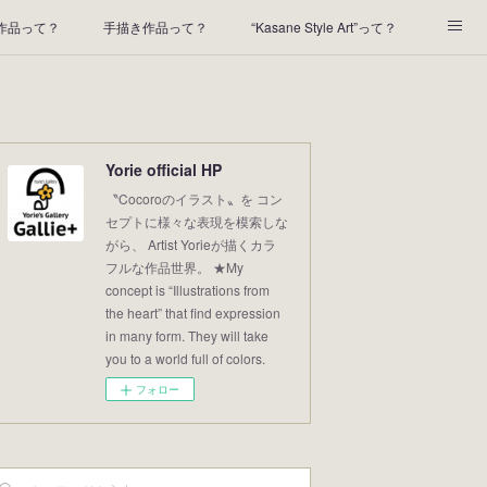
t作品って？
手描き作品って？
“Kasane Style Art”って？
2022年の足あと
2021あしあと
2020年あしあと
Yorie official HP
〝Cocoroのイラスト〟を コン
セプトに様々な表現を模索しな
がら、 Artist Yorieが描くカラ
フルな作品世界。 ★My
concept is “Illustrations from
the heart” that find expression
in many form. They will take
you to a world full of colors.
フォロー