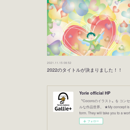
2021.11.15 08:52
2022のタイトルが決まりました！！
Yorie official HP
〝Cocoroのイラスト〟を コンセ
ルな作品世界。 ★My concept is “Illus
form. They will take you to a world
フォロー