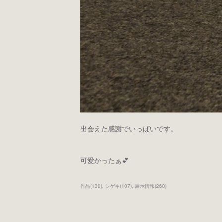
出会えた感謝でいっぱいです。
可愛かったぁ💕
作品
(
130
)
シゲキ
(
107
)
展示情報
(
260
)