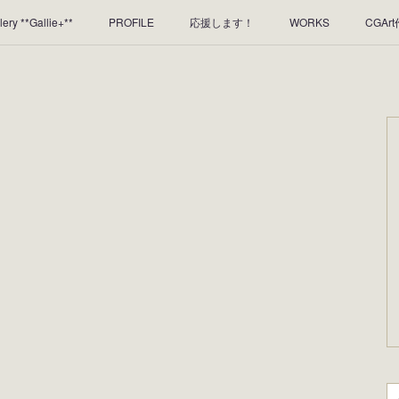
lery **Gallie+**
PROFILE
応援します！
WORKS
CGAr
のレンタルについて
2025年足跡
2024年 の足跡
2023*足跡
2019年足あと
2018年あしあと