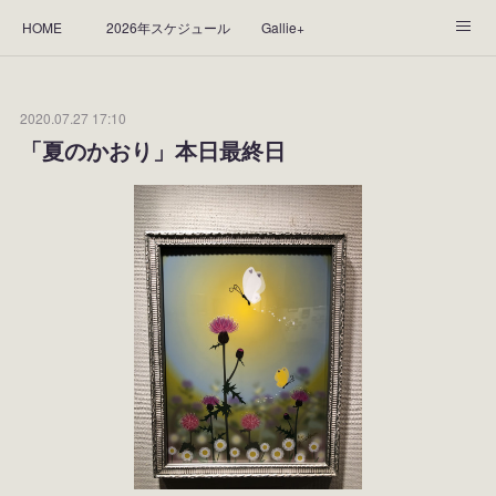
HOME
2026年スケジュール
Gallie+
Yorie's Gallery **Gallie+**
PROFILE
応援します！
2020.07.27 17:10
WORKS
CGArt作品って？
手描き作品って？
「夏のかおり」本日最終日
“Kasane Style Art”って？
Yorie's Tapestry
Yorie's Goods
ショップ
作品のレンタルについて
2025年足跡
2024年 の足跡
2023*足跡
2022年の足あと
2021あしあと
2020年あしあと
2019年足あと
2018年あしあと