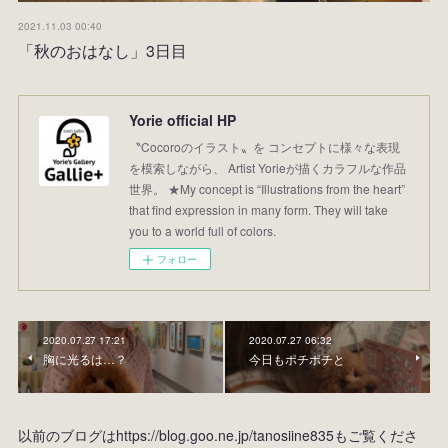
2021.11.03 00:40
「秋のおはなし」3日目
Yorie official HP
〝Cocoroのイラスト〟を コンセプトに様々な表現
を模索しながら、 Artist Yorieが描くカラフルな作品
世界。 ★My concept is “Illustrations from the heart”
that find expression in many form. They will take
you to a world full of colors.
フォロー
2020.07.27 17:21
2020.07.27 06:32
胸に光るは…？
今日もポチポチと
以前のブログはhttps://blog.goo.ne.jp/tanosiine835もご覧くださ