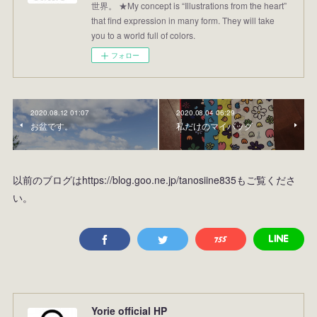
世界。 ★My concept is “Illustrations from the heart”
that find expression in many form. They will take
you to a world full of colors.
フォロー
2020.08.12 01:07
2020.08.04 06:29
お盆です。
私だけのマイバッグ
以前のブログはhttps://blog.goo.ne.jp/tanosiine835もご覧くださ
い。
Yorie official HP