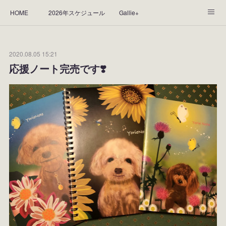
HOME
2026年スケジュール
Gallie+
Yorie's Gallery **Gallie+**
PROFILE
応援します！
2020.08.05 15:21
WORKS
CGArt作品って？
手描き作品って？
応援ノート完売です❣️
“Kasane Style Art”って？
Yorie's Tapestry
Yorie's Goods
ショップ
作品のレンタルについて
2025年足跡
2024年 の足跡
2023*足跡
2022年の足あと
2021あしあと
2020年あしあと
2019年足あと
2018年あしあと