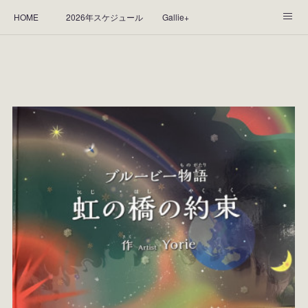
HOME
2026年スケジュール
Gallie+
Yorie's Gallery **Gallie+**
PROFILE
応援します！
WORKS
CGArt作品って？
手描き作品って？
“Kasane Style Art”って？
Yorie's Tapestry
Yorie's Goods
ショップ
作品のレンタルについて
2025年足跡
2024年 の足跡
2023*足跡
2022年の足あと
2021あしあと
2020年あしあと
2019年足あと
2018年あしあと