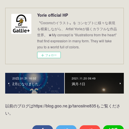
Yorie official HP
〝Cocoroのイラスト〟を コンセプトに様々な表現
を模索しながら、 Artist Yorieが描くカラフルな作品
世界。 ★My concept is “Illustrations from the heart”
that find expression in many form. They will take
you to a world full of colors.
フォロー
2022.01.31 16:02
2021.11.20 09:49
2月になりました。
満月-1日
以前のブログはhttps://blog.goo.ne.jp/tanosiine835もご覧くださ
い。