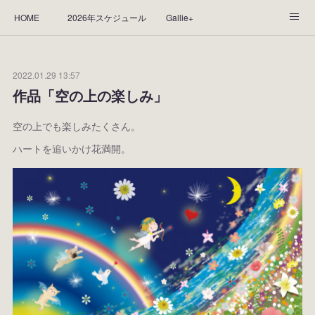
HOME
2026年スケジュール
Gallie+
Yorie's Gallery **Gallie+**
PROFILE
応援します！
2022.01.29 13:57
WORKS
CGArt作品って？
手描き作品って？
作品「空の上の楽しみ」
“Kasane Style Art”って？
Yorie's Tapestry
Yorie's Goods
空の上でも楽しみたくさん。
ハートを追いかけ花満開。
ショップ
作品のレンタルについて
2025年足跡
2024年 の足跡
2023*足跡
2022年の足あと
2021あしあと
2020年あしあと
2019年足あと
2018年あしあと