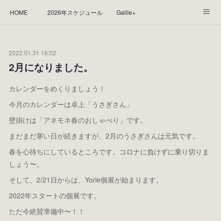
HOME
2026年スケジュール
Gallie+
Yorie's Gallery **Gallie+**
PROFILE
応援します！
2022.01.31 16:02
WORKS
CGArt作品って？
手描き作品って？
2月になりました。
“Kasane Style Art”って？
Yorie's Tapestry
Yorie's Goods
カレンダーをめくりましょう！
今月のカレンダーは卓上「うさぎさん」
ショップ
作品のレンタルについて
2025年足跡
壁掛けは「アネモネ春のおしゃべり」です。
2024年 の足跡
2023*足跡
2022年の足あと
まだまだ寒い日が続きますが、2月のうさぎさんは元気です。
春を心待ちにしているところです。コロナに負けずに乗り切りま
2021あしあと
2020年あしあと
2019年足あと
しょう〜。
そして、2/21日からは、Yorie個展が始まります。
2018年あしあと
2022年スタートの個展です。
ただ今絶賛準備中〜！！