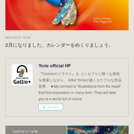
2023.02.01 16:40
2月になりました。カレンダーをめくりましょう。
Yorie official HP
〝Cocoroのイラスト〟を コンセプトに様々な表現
を模索しながら、 Artist Yorieが描くカラフルな作品
世界。 ★My concept is “Illustrations from the heart”
that find expression in many form. They will take
you to a world full of colors.
フォロー
2022.04.11 14:45
2022.01.29 13:57