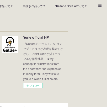
t作品って？
手描き作品って？
“Kasane Style Art”って？
2022年の足あと
2021あしあと
2020年あしあと
Yorie official HP
〝Cocoroのイラスト〟を コン
セプトに様々な表現を模索しな
がら、 Artist Yorieが描くカラ
フルな作品世界。 ★My
concept is “Illustrations from
the heart” that find expression
in many form. They will take
you to a world full of colors.
フォロー