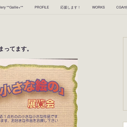
lery **Gallie+**
PROFILE
応援します！
WORKS
CGAr
のレンタルについて
2025年足跡
2024年 の足跡
2023*足跡
2019年足あと
2018年あしあと
まってます。