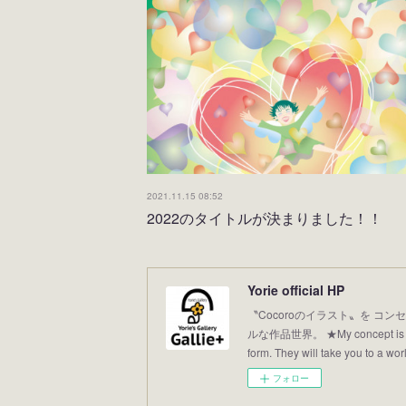
2021.11.15 08:52
2022のタイトルが決まりました！！
Yorie official HP
〝Cocoroのイラスト〟を コンセ
ルな作品世界。 ★My concept is “Illus
form. They will take you to a world
フォロー