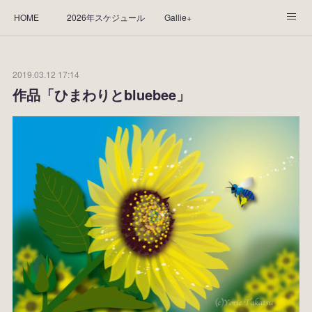
HOME
2026年スケジュール
Gallie+
Yorie's Gallery **Gallie+**
PROFILE
応援します！
2019.03.12 17:14
WORKS
CGArt作品って？
手描き作品って？
作品「ひまわりとbluebee」
“Kasane Style Art”って？
Yorie's Tapestry
Yorie's Goods
ショップ
作品のレンタルについて
2025年足跡
2024年 の足跡
2023*足跡
2022年の足あと
2021あしあと
2020年あしあと
2019年足あと
2018年あしあと