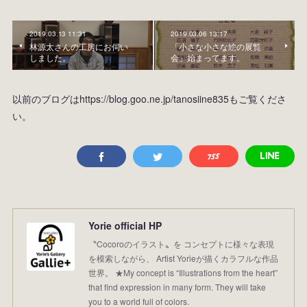
2019.03.13 11:31
2019.03.06 13:17
林源太さんの工房にお伺い
「小さな小さな絵の展覧
しました。
会」始まってます。
以前のブログはhttps://blog.goo.ne.jp/tanosiine835もご覧くださ
い。
Yorie official HP
〝Cocoroのイラスト〟を コンセプトに様々な表現
を模索しながら、 Artist Yorieが描くカラフルな作品
世界。 ★My concept is “Illustrations from the heart”
that find expression in many form. They will take
you to a world full of colors.