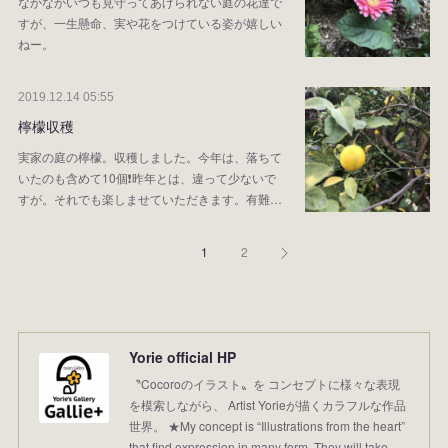
なかなかいつも見守ってあげられない庭の花達で
すが、一生懸命、実や花をつけている姿が嬉しい
ねー。
2019.12.14 05:55
檸檬収穫
実家の庭の檸檬。収穫しました。今年は、落ちて
いたのも含めて10個❗️昨年とは、違って少ないで
すが。それでも楽しませていただきます。有難…
1
2
Yorie official HP
〝Cocoroのイラスト〟を コンセプトに様々な表現
を模索しながら、 Artist Yorieが描くカラフルな作品
世界。 ★My concept is “Illustrations from the heart”
that find expression in many form. They will take