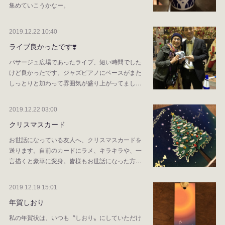
集めていこうかなー。
2019.12.22 10:40
ライブ良かったです❣️
パサージュ広場であったライブ、短い時間でした
けど良かったです。ジャズピアノにベースがまた
しっとりと加わって雰囲気が盛り上がってまし…
2019.12.22 03:00
クリスマスカード
お世話になっている友人へ、クリスマスカードを
送ります。自前のカードにラメ、キラキラや、一
言描くと豪華に変身。皆様もお世話になった方…
2019.12.19 15:01
年賀しおり
私の年賀状は、いつも〝しおり〟にしていただけ