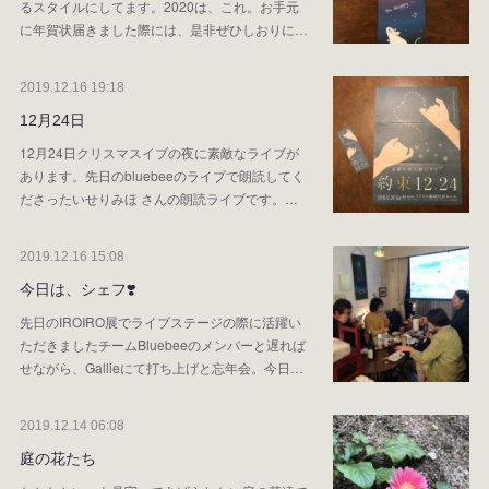
るスタイルにしてます。2020は、これ。お手元
に年賀状届きました際には、是非ぜひしおりに…
2019.12.16 19:18
12月24日
12月24日クリスマスイブの夜に素敵なライブが
あります。先日のbluebeeのライブで朗読してく
ださったいせりみほ さんの朗読ライブです。…
2019.12.16 15:08
今日は、シェフ❣️
先日のIROIRO展でライブステージの際に活躍い
ただきましたチームBluebeeのメンバーと遅れば
せながら、Gallieにて打ち上げと忘年会。今日…
2019.12.14 06:08
庭の花たち