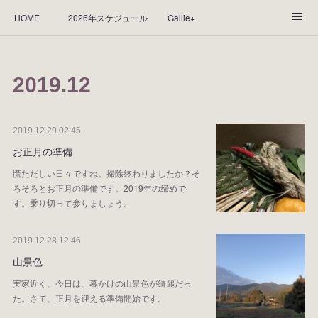
HOME
2026年スケジュール
Gallie+
Yorie's Gallery **Gallie+**
PROFILE
応援します！
2019
.
12
WORKS
CGArt作品って？
手描き作品って？
“Kasane Style Art”って？
Yorie's Tapestry
Yorie's Goods
2019.12.29 02:45
お正月の準備
ショップ
作品のレンタルについて
2025年足跡
慌ただしい日々ですね。掃除終わりましたか？そ
ろそろとお正月の準備です。2019年の締めで
2024年 の足跡
2023*足跡
2022年の足あと
す。乗り切って参りましょう。
2021あしあと
2020年あしあと
2019年足あと
2019.12.28 12:46
2018年あしあと
山景色
実家近く、今日は、暮かけの山景色が綺麗だっ
た。さて、正月を迎える準備開始です。