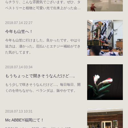
らチラリ、こんな雰囲気でございます。ぜひ、タ
ペストリーと植物と可愛い光で出来上がった会…
2018.07.14 22:27
今年も山笠へ！
今年も山笠に行けました。良かったです。やはり
迫力は、凄かった。厄払いとエナジー補給ができ
た気がしてます。
2018.07.14 03:34
もうちょっとで開きそうなんだけど…。
もう少しで咲きそうなんだけど…。毎日毎日、開
くのを待ちながら、ベランダは、賑やかです。
2018.07.13 10:31
Mc ABBEY福岡にて！