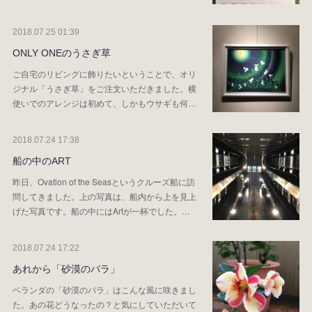
2018.07.25 01:39
ONLY ONEのうさぎ草
ご自宅のリビングに飾りたいということで、オリ
ジナル「うさぎ草」をご注文いただきました。横
使いでのアレンジは初めて、しかもウサギも何…
2018.07.24 17:38
船の中のART
昨日、Ovation of the Seasというクルーズ船に訪
問してきました。上の写真は、船内から上を見上
げた写真です。船の中にはArtが一杯でした。…
2018.07.24 17:22
あれから「砂漠のバラ」
ベランダの「砂漠のバラ」はこんな風に咲きまし
た。あの花どうなったの？と気にしていただいて