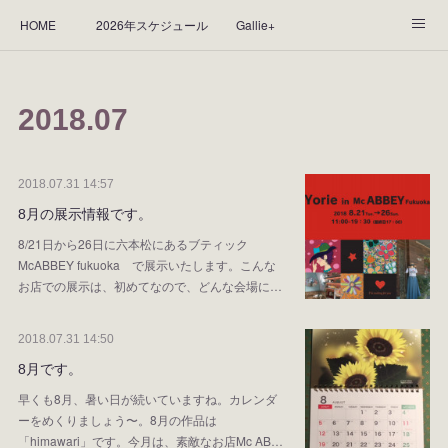
HOME
2026年スケジュール
Gallie+
Yorie's Gallery **Gallie+**
PROFILE
応援します！
2018
.
07
WORKS
CGArt作品って？
手描き作品って？
“Kasane Style Art”って？
Yorie's Tapestry
Yorie's Goods
2018.07.31 14:57
8月の展示情報です。
ショップ
作品のレンタルについて
2025年足跡
8/21日から26日に六本松にあるブティック
McABBEY fukuoka で展示いたします。こんな
2024年 の足跡
2023*足跡
2022年の足あと
お店での展示は、初めてなので、どんな会場に…
2021あしあと
2020年あしあと
2019年足あと
2018.07.31 14:50
2018年あしあと
8月です。
早くも8月、暑い日が続いていますね。カレンダ
ーをめくりましょう〜。8月の作品は
「himawari」です。今月は、素敵なお店Mc AB…