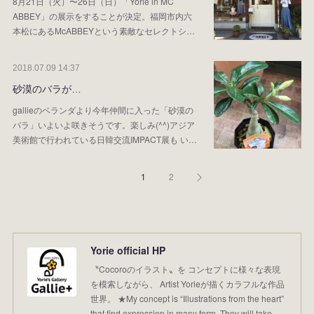
8月21日（火）〜26日（日）「Yorie in MC
ABBEY」の展示をすることが決定。福岡市内六
本松にあるMcABBEYという素敵なセレクトシ…
2018.07.09 14:37
砂漠のバラが…
gallieのベランダより今年仲間に入った「砂漠の
バラ」いよいよ咲きそうです。楽しみ(^^)アジア
美術館で行われている日韓交流IMPACT展も い…
1
2
Yorie official HP
〝Cocoroのイラスト〟を コンセプトに様々な表現
を模索しながら、 Artist Yorieが描くカラフルな作品
世界。 ★My concept is “Illustrations from the heart”
that find expression in many form. They will take